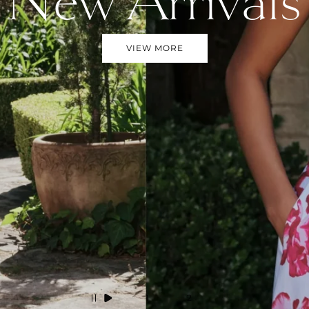
New Arrivals
VIEW MORE
1
2