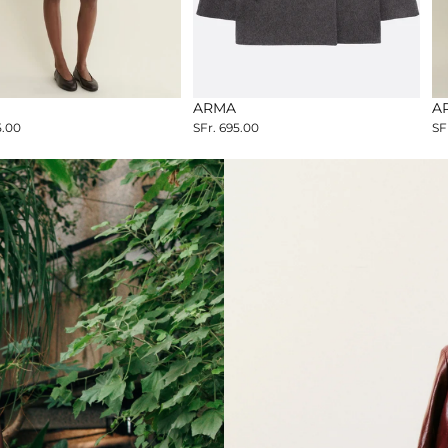
EASON
NEW SEASON
ARMA
NE
A
5.00
SFr. 695.00
SF