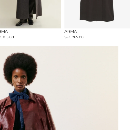
W SEASON
RMA
NEW SEASON
ARMA
r. 815.00
SFr. 765.00