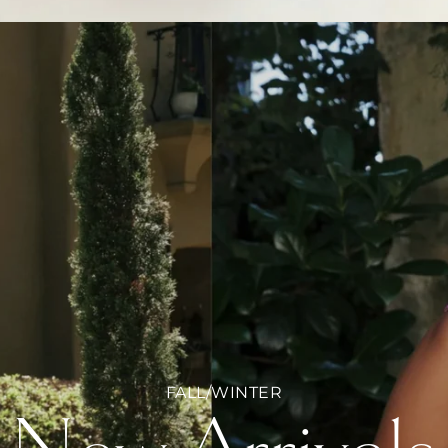
Stories
About
Privé
Mehr
FALL/WINTER