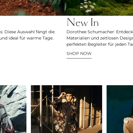
New In
ns: Diese Auswahl fängt die
Dorothee Schumacher: Entdecken
 und ideal für warme Tage.
Materialien und zeitlosen Design
perfekten Begleiter für jeden Ta
SHOP NOW
Agua by Agua Bendita
Cult Gaia