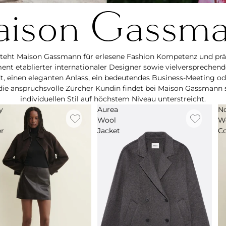
ison Gassm
steht Maison Gassmann für erlesene Fashion Kompetenz und präs
nt etablierter internationaler Designer sowie vielversprechende
adt, einen eleganten Anlass, ein bedeutendes Business-Meeting od
ie anspruchsvolle Zürcher Kundin findet bei Maison Gassmann ste
individuellen Stil auf höchstem Niveau unterstreicht.
y
Aurea
N
Wool
W
er
Jacket
C