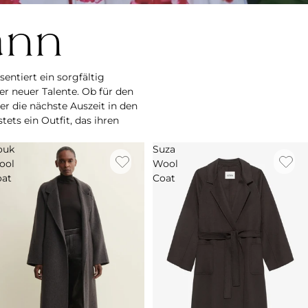
ann
entiert ein sorgfältig
r neuer Talente. Ob für den
er die nächste Auszeit in den
ts ein Outfit, das ihren
ouk
Suza
ool
Wool
oat
Coat